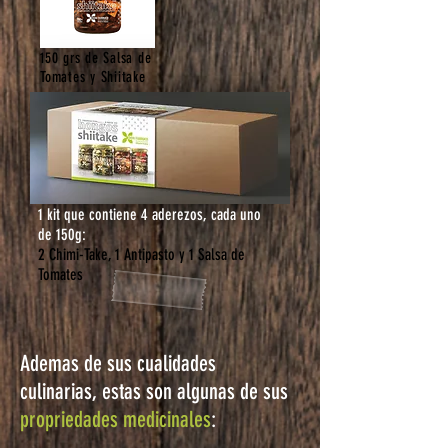
150 grs de Salsa de
Tomates y Shiitake
1 kit que contiene 4 aderezos, cada uno
de 150g:
2 Chimi-Take, 1 Antipasto y 1 Salsa de
Tomates
Ademas de sus cualidades
culinarias, estas son algunas de sus
propriedades medicinales
: