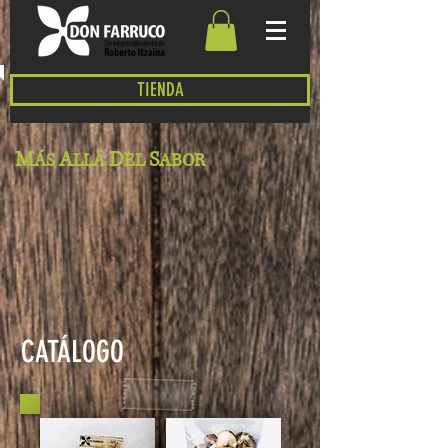
TIENDA
M
A
D
S
ÁS
LLÁ
EL
ABOR
CATÁLOGO