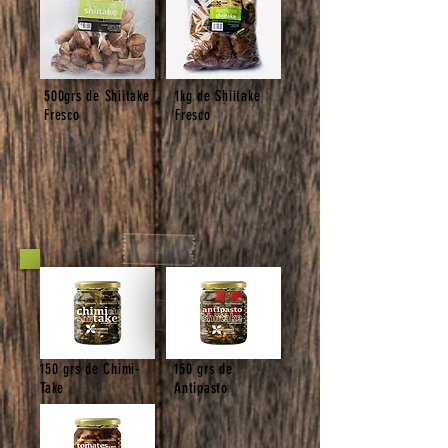
500grs de Shiitake
1kg de Shiitake
Fresco
Fresco
150 grs de Chimi-
150 grs de
Take
Antipasto