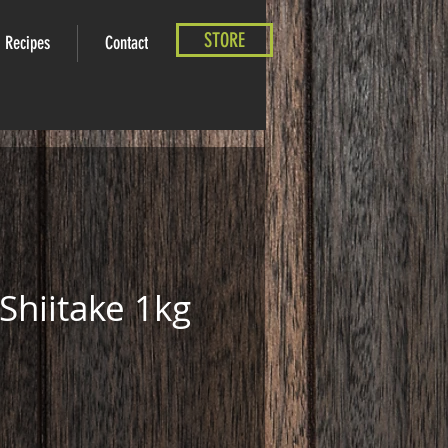
STORE
Recipes
Contact
Shiitake 1kg
e